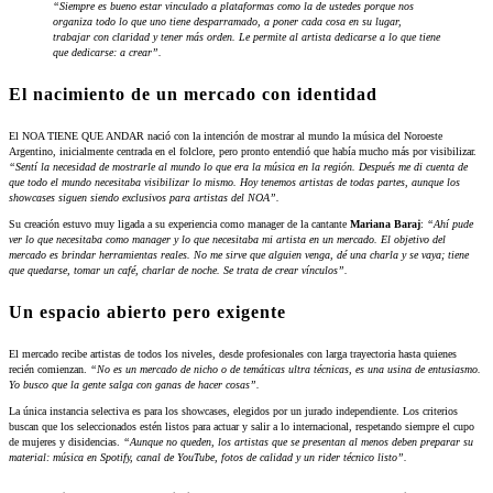
“Siempre es bueno estar vinculado a plataformas como la de ustedes porque nos
organiza todo lo que uno tiene desparramado, a poner cada cosa en su lugar,
trabajar con claridad y tener más orden. Le permite al artista dedicarse a lo que tiene
que dedicarse: a crear”.
El nacimiento de un mercado con identidad
El NOA TIENE QUE ANDAR nació con la intención de mostrar al mundo la música del Noroeste
Argentino, inicialmente centrada en el folclore, pero pronto entendió que había mucho más por visibilizar.
“Sentí la necesidad de mostrarle al mundo lo que era la música en la región. Después me di cuenta de
que todo el mundo necesitaba visibilizar lo mismo. Hoy tenemos artistas de todas partes, aunque los
showcases siguen siendo exclusivos para artistas del NOA”.
Su creación estuvo muy ligada a su experiencia como manager de la cantante
Mariana Baraj
:
“Ahí pude
ver lo que necesitaba como manager y lo que necesitaba mi artista en un mercado. El objetivo del
mercado es brindar herramientas reales. No me sirve que alguien venga, dé una charla y se vaya; tiene
que quedarse, tomar un café, charlar de noche. Se trata de crear vínculos”.
Un espacio abierto pero exigente
El mercado recibe artistas de todos los niveles, desde profesionales con larga trayectoria hasta quienes
recién comienzan.
“No es un mercado de nicho o de temáticas ultra técnicas, es una usina de entusiasmo.
Yo busco que la gente salga con ganas de hacer cosas”.
La única instancia selectiva es para los showcases, elegidos por un jurado independiente. Los criterios
buscan que los seleccionados estén listos para actuar y salir a lo internacional, respetando siempre el cupo
de mujeres y disidencias.
“Aunque no queden, los artistas que se presentan al menos deben preparar su
material: música en Spotify, canal de YouTube, fotos de calidad y un rider técnico listo”.