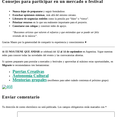
Consejos para participar en un mercado o festival
Nunca dejar de prepararse
y seguir formándose.
Escuchar opiniones externas
, más allá del entorno cercano.
Liberarse de urgencias estériles
como la presión por “likes” o “views”.
Priorizar recursos
en lo que sea realmente importante para el proyecto.
Conectarse con colegas
y construir redes de apoyo.
“Buscamos artistas que valoren el esfuerzo y que entiendan que se puede ser feliz
viviendo de la música”.
Gracias Mauro por la generosidad de compartir tu experiencia y conocimientos ♥
📅
El NOA TIENE QUE ANDAR
se celebrará del
12 al 14 de septiembre
en Argentina. Sigue nuestras
redes para conocer todas las novedades del evento y las convocatorias abiertas.
Si quieres prepararte para postular a mercados y festivales y aprovechar al máximo estas oportunidades, en
Migrarte
te recomendamos tres herramientas:
Puertas Creativas
Autonomía Cultural
Mentorías grupales
(escríbenos para saber cuándo comienza el próximo grupo)
Enviar comentario
Tu dirección de correo electrónico no será publicada.
Los campos obligatorios están marcados con
*