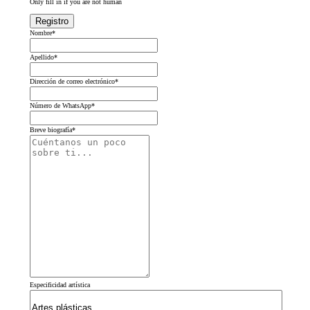
Only fill in if you are not human
Nombre
*
Apellido
*
Dirección de correo electrónico
*
Número de WhatsApp
*
Breve biografía
*
Especificidad artística