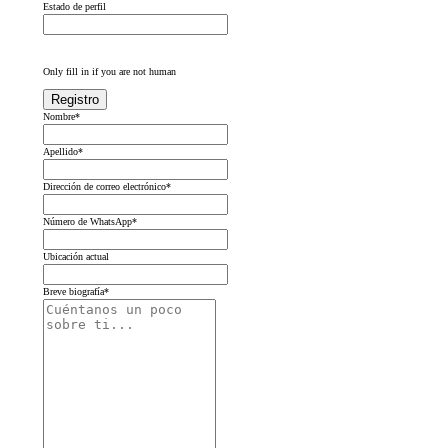
Estado de perfil
Only fill in if you are not human
Nombre
*
Apellido
*
Dirección de correo electrónico
*
Número de WhatsApp
*
Ubicación actual
Breve biografía
*