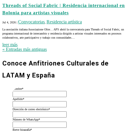
Threads of Social Fabric | Residencia internacional en
Bolonia para artistas visuales
Convocatorias
Residencia artística
Jul 4, 2026
|
,
La asociación italiana Associazione Oltre… APS abrió la convocatoria para Threads of Social Fabric, un
programa internacional de intercambio y residencia dirigido a artistas visuales interesados en procesos
colaborativos, arte participativo y trabajo con comunidades....
leer más
« Entradas más antiguas
Conoce Anfitriones Culturales de
LATAM y España
Nombre
*
Apellido
*
Dirección de correo electrónico
*
Número de WhatsApp
*
Breve biografía
*