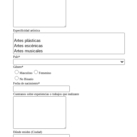
Especificidad artística
País
*
Género
*
Masculino
Femenino
No Binario
Fecha de nacimiento
*
Cuentanos sobre experiencias o trabajos que realizaste
Dónde resides (Ciudad)