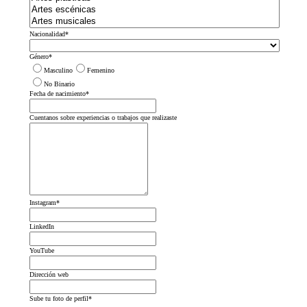
Nacionalidad
*
Género
*
Masculino
Femenino
No Binario
Fecha de nacimiento
*
Cuentanos sobre experiencias o trabajos que realizaste
Instagram
*
LinkedIn
YouTube
Dirección web
Sube tu foto de perfil
*