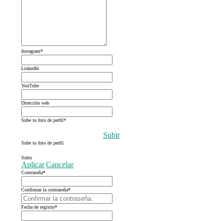
Instagram
*
LinkedIn
YouTube
Dirección web
Sube tu foto de perfil
*
Subir
Sube tu foto de perfil
Subir
Aplicar
Cancelar
Contraseña
*
Confirmar la contraseña
*
Fecha de registro
*