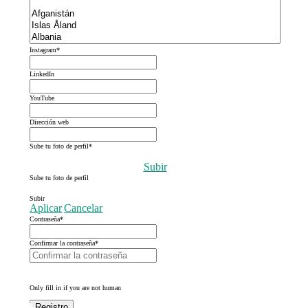
Instagram
*
LinkedIn
YouTube
Dirección web
Sube tu foto de perfil
*
Subir
Sube tu foto de perfil
Subir
Aplicar
Cancelar
Contraseña
*
Confirmar la contraseña
*
Only fill in if you are not human