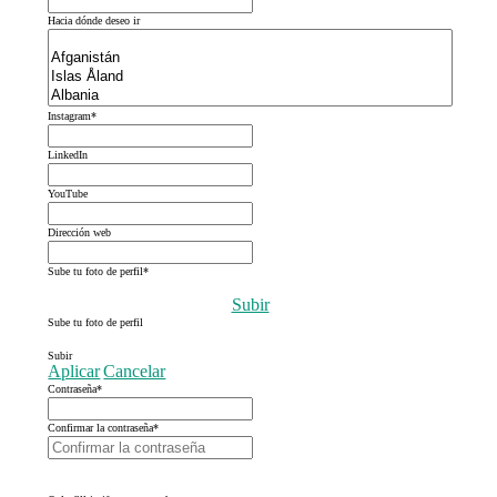
Hacia dónde deseo ir
Instagram
*
LinkedIn
YouTube
Dirección web
Sube tu foto de perfil
*
Subir
Sube tu foto de perfil
Subir
Aplicar
Cancelar
Contraseña
*
Confirmar la contraseña
*