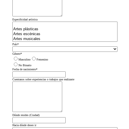
Especificidad artística
País
*
Género
*
Masculino
Femenino
No Binario
Fecha de nacimiento
*
Cuentanos sobre experiencias o trabajos que realizaste
Dónde resides (Ciudad)
Hacia dónde deseo ir