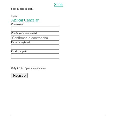
Subir
Sube tu foto de perfil
Subir
Aplicar
Cancelar
Contraseña
*
Confirmar la contraseña
*
Fecha de registro
*
Estado de perfil
Only fill in if you are not human