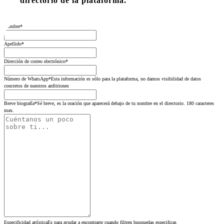
directorio de la plataforma.
Nombre
*
Apellido
*
Dirección de correo electrónico
*
Número de WhatsApp
*
Esta información es sólo para la plataforma, no damos visibilidad de datos
concretos de nuestros anfitriones
Breve biografía
*
Sé breve, es la oración que aparecerá debajo de tu nombre en el directorio. 180 caracteres
max.
Especificidad artística
Es para ayudar a encontrarte cuando filtren busquedas especificas