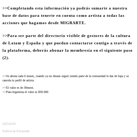
>>Completando esta información ya podrás sumarte a nuestra
base de datos para tenerte en cuenta como artista a todas las
acciones que hagamos desde MIGRARTE.
>>Para ser parte del directorio visible de gestores de la cultura
de Latam y España y que puedan contactarse contigo a través de
la plataforma, deberás abonar la membresía en el siguiente paso
(2).
>>Se abona cada 6 meses, cuando ya no deseas seguir siendo parte de la comunidad le das de baja y se
cancela tu perfil de artista.
>>El valor es de 30euros.
>>Para Argentina el valor es $30.000
LEGALES
Política de Privacidad