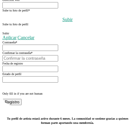
Sube tu foto de perfil
*
Subir
Sube tu foto de perfil
Subir
Aplicar
Cancelar
Contraseña
*
Confirmar la contraseña
*
Fecha de registro
Estado de perfil
Only fill in if you are not human
Tu perfil de artista estará activo durante 6 meses. La comunidad se sostiene gracias a quienes
forman parte aportando una membresía.