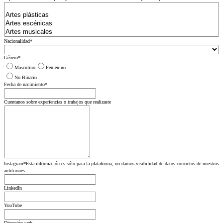
Nacionalidad
*
Género
*
Masculino
Femenino
No Binario
Fecha de nacimiento
*
Cuentanos sobre experiencias o trabajos que realizaste
Instagram
*
Esta información es sólo para la plataforma, no damos visibilidad de datos concretos de nuestros
anfitriones
LinkedIn
YouTube
Dirección web