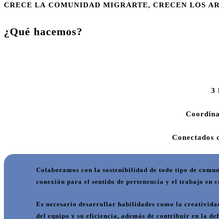
CRECE LA COMUNIDAD MIGRARTE, CRECEN LOS AR
¿Qué hacemos?
3 
Coordinad
Conectados c
Colaboramos con la sostenibilidad de todo tipo de comu
conexión para el sentido de pertenencia y el trabajo en c
Es necesario desarrollar
habilidades
como la creativida
del equipo y su eficiencia, además de contribuir en la de