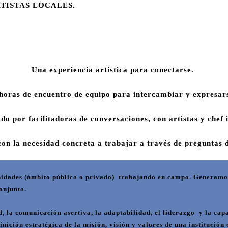
TISTAS LOCALES.
Una experiencia artística para conectarse.
horas de encuentro de equipo para intercambiar y expresar
o por facilitadoras de conversaciones, con artistas y chef 
on la necesidad concreta a trabajar a través de preguntas 
nidades (ámbito público o privado) trabajando en campo. Generamos
onjunto.
d, la comunicación asertiva, la adaptabilidad, el liderazgo
y la cap
finición estratégica de la misión, visión y valores de una institució