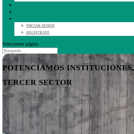
CONVOCATORIAS
CAPACITACIONES
SER PARTE
INICIAR SESIÓN
REGISTRATE
Seleccionar página
POTENCIAMOS INSTITUCIONES
TERCER SECTOR