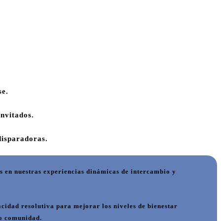
se.
invitados.
disparadoras.
 en nuestras experiencias dinámicas de intercambio y
acidad resolutiva
para mejorar los niveles de bienestar
n o comunidad.