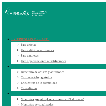
EXPERIENCIAS MIGRARTE
Para artistas
Para anfitriones culturales
Para empresas
Para organizaciones o instituciones
COMUNIDAD
Directorio de artistas y anfitriones
Cultivate -blog gratuito-
Encuentros de la comunidad
Consultorias
MENTORIAS
Mentorias grupales ¡Comenzamos el 21 de enero!
Mentorias personalizadas