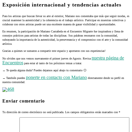
Exposición internacional y tendencias actuales
Para los artistas que buscan llevar su arte al exterior, Mariano nos comentaba que más que seguir modas, es
crucial mantener la autenticidad y la coherencia en el trabajo artístico. Participar en muestras colectivas y
colaborar con otros artistas puede ser una excelente manera de ganar visibilidad y oportunidades.
En resumen, la participación de Mariano Castañeda en el Encuentro Migrarte fue inspiradora y llena de
consejos prácticos para artistas de todas las disciplinas. Sus palabras resonaron con la comunidad,
subrayando la importancia de la autenticidad, la perseverancia y el compromiso con el arte y la comunidad
artística.
Gracias a quienes se sumaron a compartir este espacio y aportaron con sus experiencias!
nuestra página de
No olvides que nos vemos nuevamente el primer jueves de Agosto. Revisa
Encuentros
para estar al tanto de los próximos temas a tratar.
→ Te queda alguna duda? Puedes dejarnos aquí abajo tu comentario 🙂
ponerte en contacto con Mariano
→ También puedes
directamente desde su perfil en
nuestra comunidad.
Enviar comentario
Tu dirección de correo electrónico no será publicada.
Los campos obligatorios están marcados con
*