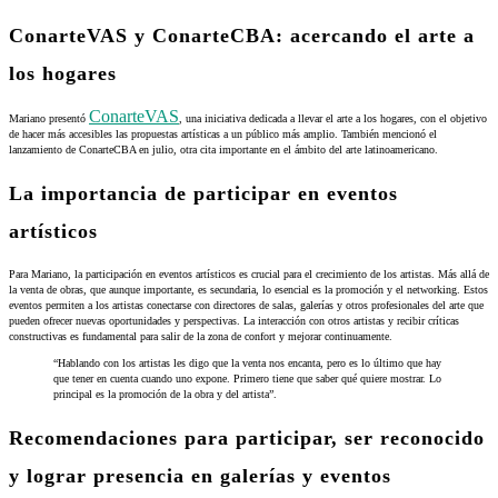
ConarteVAS y ConarteCBA: acercando el arte a
los hogares
ConarteVAS
Mariano presentó
, una iniciativa dedicada a llevar el arte a los hogares, con el objetivo
de hacer más accesibles las propuestas artísticas a un público más amplio. También mencionó el
lanzamiento de ConarteCBA en julio, otra cita importante en el ámbito del arte latinoamericano.
La importancia de participar en eventos
artísticos
Para Mariano, la participación en eventos artísticos es crucial para el crecimiento de los artistas. Más allá de
la venta de obras, que aunque importante, es secundaria, lo esencial es la promoción y el networking. Estos
eventos permiten a los artistas conectarse con directores de salas, galerías y otros profesionales del arte que
pueden ofrecer nuevas oportunidades y perspectivas. La interacción con otros artistas y recibir críticas
constructivas es fundamental para salir de la zona de confort y mejorar continuamente.
“
Hablando con los artistas les digo que la venta nos encanta, pero es lo último que hay
que tener en cuenta cuando uno expone. Primero tiene que saber qué quiere mostrar. Lo
principal es la promoción de la obra y del artista”.
Recomendaciones para participar, ser reconocido
y lograr presencia en galerías y eventos