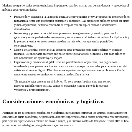
Mariano compartió varias recomendaciones importantes para los artistas que desean destacar y aprovechar al
máximo estas oportunidades:
Producción y coherencia: a la hora de postular a convocatorias o enviar carpetas de presentación es
fundamental tener una producción constante y coherente. Las propuestas artísticas deben ser claras
y bien organizadas, evitando confundir al receptor con múltiples correos o documentos
desordenados.
Networking y presencia: es vital estar presente en inauguraciones y eventos, para que los
galeristas y otros profesionales reconozcan y se interesen en el trabajo del artista. La diplomacia y
la presencia regular en estos eventos pueden ser más efectivas que enviar portafolios
constantemente.
Manejo de la crítica: como artistas debemos estar preparados para recibir críticas y enfrentar
rechazos. Es importante entender que no se puede gustar a todo el mundo y que cada crítica es
una oportunidad de aprendizaje y mejora.
Organización y promoción digital: tener un portafolio bien organizado, una página web
actualizada y una presencia activa en redes sociales son aspectos cruciales para la promoción del
artista en el mundo digital. Planificar estos aspectos nos ayudará a no caer en la saturación de
tareas entre nuestra comunicación y nuestra producción artística.
“Es necesario estar presente en el ámbito. No solo somos la obra, sino que somos
nosotros también como artistas, somos el personake, somos parte de lo que nos
vendemos y promocionamos”.
Consideraciones económicas y logísticas
Partiendo de las dificultades económicas y logísticas que sabemos enfrentan los artistas, especialmente en
contextos de crisis económica, se plantearon distintas sugerencias como buscar descuentos con proveedores,
participar en exposiciones a cambio de becas o canjes, y minimizar costos de transporte. Todas ellas al final
no son más que estrategias para gestionar mejor los recursos.