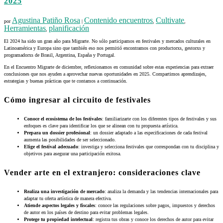
2025
Agustina Patiño Rosa
Contenido encuentros
Cultivate
por
|
,
,
Herramientas
planificación
,
El 2024 ha sido un gran año para Migrarte. No sólo participamos en festivales y mercados culturales en
Latinoamérica y Europa sino que también eso nos permitió encontramos con productorxs, gestorxs y
programadorxs de Brasil, Argentina, España y Portugal.
En el Encuentro Migrarte de diciembre, reflexionamos en comunidad sobre estas experiencias para extraer
conclusiones que nos ayuden a aprovechar nuevas oportunidades en 2025. Compartimos aprendizajes,
estrategias y buenas prácticas que te contamos a continuación.
Cómo ingresar al circuito de festivales
Conoce el ecosistema de los festivales
: familiarizarte con los diferentes tipos de festivales y sus
enfoques es clave para identificar los que se alinean con tu propuesta artística.
Prepara un dossier profesional
: un dossier adaptado a las especificaciones de cada festival
aumenta las posibilidades de ser seleccionado.
Elige el festival adecuado
: investiga y selecciona festivales que correspondan con tu disciplina y
objetivos para asegurar una participación exitosa.
Vender arte en el extranjero: consideraciones clave
Realiza una investigación de mercado
: analiza la demanda y las tendencias internacionales para
adaptar tu oferta artística de manera efectiva.
Atiende aspectos legales y fiscales
: conoce las regulaciones sobre pagos, impuestos y derechos
de autor en los países de destino para evitar problemas legales.
Protege tu propiedad intelectual
: registra tus obras y conoce los derechos de autor para evitar