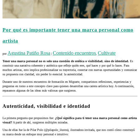
Por qué es importante tener una marca personal como
artista
Agustina Patiño Rosa
Contenido encuentros
Cultivate
por
|
,
Tener una marca personal no es solo una cuestión de estética o visibilidad, sino de identidad.
Es
construir una narrativa coherente y auténtica que refleje quién eres, qué haces y por qué lo haces. Para
muchxs artistas, esto implica profesionalizar su trayectoria, conectar con nuevas oportunidades y comunicar
su propuesta con claridad, sin perder lo esencial: la autenticidad.
Durante uno de nuestros encuentros de formación en Migrarte, compartimos reflexiones, experiencias y
preguntas en torno a este concepto clave para quienes desarrollan una carrera artística hoy. A continuación,
repasamos algunas de las ideas más valiosas que surgieron.
Autenticidad, visibilidad e identidad
La primera pregunta que propusimos fue:
¿Qué significa para ti tener una marca personal como artista
visual?
A partir de ahí, surgieron múltiples miradas.
Una de ellas fue la de Pilar Polo (@pilapolo_ilustra), ilustradora invitada, que nos contó cómo construyó
su marca desde un enfoque muy personal e intuitivo: