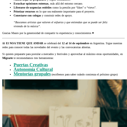
Escuchar opiniones externas
, más allá del entorno cercano.
Liberarse de urgencias estériles
como la presión por “likes” o “views”.
Priorizar recursos
en lo que sea realmente importante para el proyecto.
Conectarse con colegas
y construir redes de apoyo.
“Buscamos artistas que valoren el esfuerzo y que entiendan que se puede ser feliz
viviendo de la música”.
Gracias Mauro por la generosidad de compartir tu experiencia y conocimientos ♥
📅
El NOA TIENE QUE ANDAR
se celebrará del
12 al 14 de septiembre
en Argentina. Sigue nuestras
redes para conocer todas las novedades del evento y las convocatorias abiertas.
Si quieres prepararte para postular a mercados y festivales y aprovechar al máximo estas oportunidades, en
Migrarte
te recomendamos tres herramientas:
Puertas Creativas
Autonomía Cultural
Mentorías grupales
(escríbenos para saber cuándo comienza el próximo grupo)