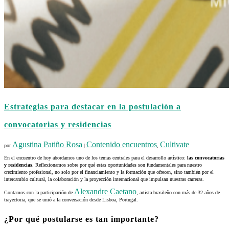
Estrategias para destacar en la postulación a
convocatorias y residencias
Agustina Patiño Rosa
Contenido encuentros
Cultivate
por
|
,
En el encuentro de hoy abordamos uno de los temas centrales para el desarrollo artístico:
las convocatorias
y residencias
. Reflexionamos sobre por qué estas oportunidades son fundamentales para nuestro
crecimiento profesional, no solo por el financiamiento y la formación que ofrecen, sino también por el
intercambio cultural, la colaboración y la proyección internacional que impulsan nuestras carreras.
Alexandre Caetano
Contamos con la participación de
, artista brasileño con más de 32 años de
trayectoria, que se unió a la conversación desde Lisboa, Portugal.
¿Por qué postularse es tan importante?