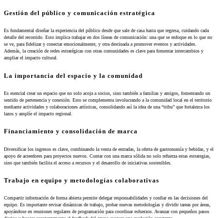
Gestión del público y comunicación estratégica
Es fundamental diseñar la experiencia del público desde que sale de casa hasta que regresa, cuidando cada
detalle del recorrido. Esto implica trabajar en dos líneas de comunicación: una que se enfoque en lo que no
se ve, para fidelizar y conectar emocionalmente, y otra destinada a promover eventos y actividades.
Además, la creación de redes estratégicas con otras comunidades es clave para fomentar intercambios y
ampliar el impacto cultural.
La importancia del espacio y la comunidad
Es esencial crear un espacio que no solo acoja a socios, sino también a familias y amigos, fomentando un
sentido de pertenencia y conexión. Esto se complementa involucrando a la comunidad local en el territorio
mediante actividades y colaboraciones artísticas, consolidando así la idea de una “tribu” que fortalezca los
lazos y amplíe el impacto regional.
Financiamiento y consolidación de marca
Diversificar los ingresos es clave, combinando la venta de entradas, la oferta de gastronomía y bebidas, y el
apoyo de acreedores para proyectos nuevos. Contar con una marca sólida no solo refuerza estas estrategias,
sino que también facilita el acceso a recursos y el desarrollo de iniciativas sostenibles.
Trabajo en equipo y metodologías colaborativas
Compartir información de forma abierta permite delegar responsabilidades y confiar en las decisiones del
equipo. Es importante revisar dinámicas de trabajo, probar nuevas metodologías y dividir tareas por áreas,
apoyándose en reuniones regulares de programación para coordinar esfuerzos. Avanzar con pequeños pasos