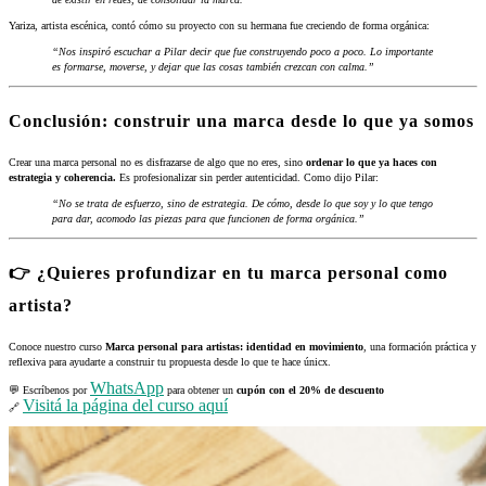
Yariza, artista escénica, contó cómo su proyecto con su hermana fue creciendo de forma orgánica:
“Nos inspiró escuchar a Pilar decir que fue construyendo poco a poco. Lo importante
es formarse, moverse, y dejar que las cosas también crezcan con calma.”
Conclusión: construir una marca desde lo que ya somos
Crear una marca personal no es disfrazarse de algo que no eres, sino
ordenar lo que ya haces con
estrategia y coherencia.
Es profesionalizar sin perder autenticidad. Como dijo Pilar:
“No se trata de esfuerzo, sino de estrategia. De cómo, desde lo que soy y lo que tengo
para dar, acomodo las piezas para que funcionen de forma orgánica.”
👉 ¿Quieres profundizar en tu marca personal como
artista?
Conoce nuestro curso
Marca personal para artistas: identidad en movimiento
, una formación práctica y
reflexiva para ayudarte a construir tu propuesta desde lo que te hace únicx.
WhatsApp
💬 Escríbenos por
para obtener un
cupón con el 20% de descuento
Visitá la página del curso aquí
🔗