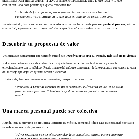
planificado? Para muchxs artistas, la clave es mantener la coherencia entre lo que hacen y lo que
comunican. Una frase potente que quedó resonando fue:
“Si te sale de forma forzada, eso se percibe. Mi voz siempre va a transmitir
transparencia y sensibilidad. Si lo que hacés es genuino, lo demás viene solo.”
En este sentido, las redes no son solo una vitrina, sino una herramienta para
compartir el proceso
, activar
comunidad, y proyectar una imagen profesional que dé confianza a quien se acerca a tu trabajo.
Descubrir tu propuesta de valor
Una pregunta fundamental que también surgió fue:
¿Qué valor aporta tu trabajo, más allá de lo visual?
Reflexionar sobre esto ayuda a identificar lo que te hace únicx, lo que te diferencia y conecta
emocionalmente con tu público. Puede tratarse del enfoque conceptual, de la experiencia que genera tu obra,
del mensaje que dejás en quienes te ven o escuchan.
Julieta Reta, también presente en el Encuentro, compartió un ejercicio útil:
“Preguntar a personas cercanas en qué te reconocen, qué valoran de vos, te da pistas
para descubrir patrones. Y también te ayuda a definir en qué entornos no querés
estar.”
Una marca personal puede ser colectiva
Ramón, con su proyecto de biblioteca itinerante en México, compartió cómo algo que comenzó por gusto
se volvió necesario de profesionalizar:
“Al ver resultados y sentir el compromiso de la comunidad, entendí que era momento
de existir en redes, de consolidar la marca.”