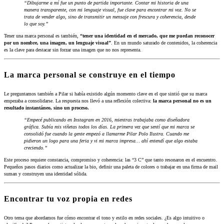
“Dibujarme a mí fue un punto de partida importante. Contar mi historia de una
manera transparente, con mi lenguaje visual, fue clave para encontrar mi voz. No se
trata de vender algo, sino de transmitir un mensaje con frescura y coherencia, desde
lo que soy.”
Tener una marca personal es también,
“tener una identidad en el mercado, que me puedan reconocer
por un nombre, una imagen, un lenguaje visual”
. En un mundo saturado de contenidos, la coherencia
es la clave para destacar sin forzar una imagen que no nos representa.
La marca personal se construye en el tiempo
Le preguntamos también a Pilar si había existido algún momento clave en el que sintió que su marca
empezaba a consolidarse. La respuesta nos llevó a una reflexión colectiva:
la marca personal no es un
resultado instantáneo, sino un proceso.
“Empecé publicando en Instagram en 2016, mientras trabajaba como diseñadora
gráfica. Subía mis viñetas todos los días. La primera vez que sentí que mi marca se
consolidó fue cuando la gente empezó a llamarme Pilar Polo Ilustra. Cuando me
pidieron un logo para una feria y vi mi marca impresa… ahí entendí que algo estaba
creciendo.”
Este proceso requiere constancia, compromiso y coherencia: las “3 C” que tanto resonaron en el encuentro.
Pequeños pasos diarios como actualizar la bio, definir una paleta de colores o trabajar en una firma de mail
suman y construyen una identidad sólida.
Encontrar tu voz propia en redes
Otro tema que abordamos fue cómo encontrar el tono y estilo en redes sociales. ¿Es algo intuitivo o