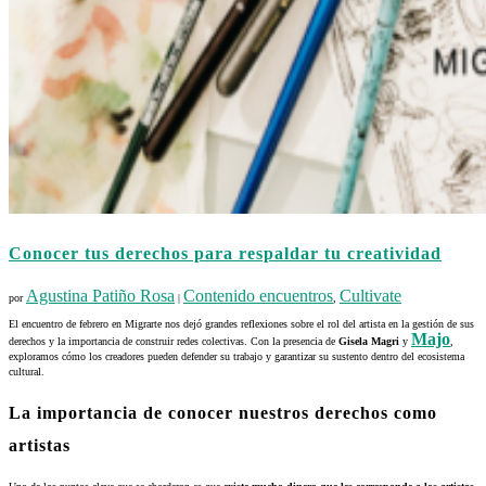
Conocer tus derechos para respaldar tu creatividad
Agustina Patiño Rosa
Contenido encuentros
Cultivate
por
|
,
El encuentro de febrero en Migrarte nos dejó grandes reflexiones sobre el rol del artista en la gestión de sus
Majo
derechos y la importancia de construir redes colectivas. Con la presencia de
Gisela Magri
y
,
exploramos cómo los creadores pueden defender su trabajo y garantizar su sustento dentro del ecosistema
cultural.
La importancia de conocer nuestros derechos como
artistas