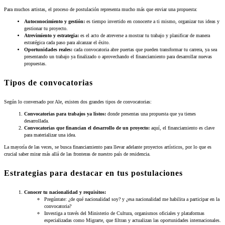
Para muchos artistas, el proceso de postulación representa mucho más que enviar una propuesta:
Autoconocimiento y gestión:
es tiempo invertido en conocerte a ti mismo, organizar tus ideas y
gestionar tu proyecto.
Atrevimiento y estrategia:
es el acto de atreverse a mostrar tu trabajo y planificar de manera
estratégica cada paso para alcanzar el éxito.
Oportunidades reales:
cada convocatoria abre puertas que pueden transformar tu carrera, ya sea
presentando un trabajo ya finalizado o aprovechando el financiamiento para desarrollar nuevas
propuestas.
Tipos de convocatorias
Según lo conversado por Ale, existen dos grandes tipos de convocatorias:
Convocatorias para trabajos ya listos:
donde presentas una propuesta que ya tienes
desarrollada.
Convocatorias que financian el desarrollo de un proyecto:
aquí, el financiamiento es clave
para materializar una idea.
La mayoría de las veces, se busca financiamiento para llevar adelante proyectos artísticos, por lo que es
crucial saber mirar más allá de las fronteras de nuestro país de residencia.
Estrategias para destacar en tus postulaciones
Conocer tu nacionalidad y requisitos:
Pregúntate: ¿de qué nacionalidad soy? y ¿esa nacionalidad me habilita a participar en la
convocatoria?
Investiga a través del Ministerio de Cultura, organismos oficiales y plataformas
especializadas como Migrarte, que filtran y actualizan las oportunidades internacionales.