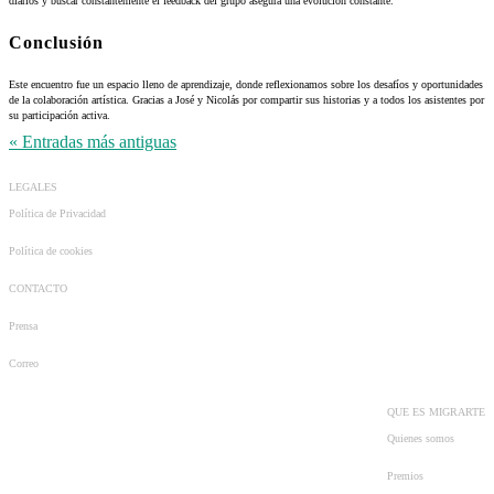
diarios y buscar constantemente el feedback del grupo asegura una evolución constante.
Conclusión
Este encuentro fue un espacio lleno de aprendizaje, donde reflexionamos sobre los desafíos y oportunidades
de la colaboración artística. Gracias a José y Nicolás por compartir sus historias y a todos los asistentes por
su participación activa.
« Entradas más antiguas
LEGALES
Política de Privacidad
Política de cookies
CONTACTO
Prensa
Correo
QUE ES MIGRARTE
Quienes somos
Premios