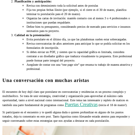
Planificación y anticipación:
Revisa con detenimiento toda la solicitud antes de postular.
Fija tus propias fechas límite (por ejemplo, si el cierre es el 30 de marzo, planifica
terminar tu postulación para el 20 de marzo).
Organiza las cartas de invitación: mantén contacto con al menos 3 o 4 profesionales o
instituciones que puedan respaldarte.
Define bien tu presupuesto, considerando precios de mercado para servicios e insumos
necesarios para tu proyecto.
Calidad en la presentación:
Evita postularte en el último día, ya que las plataformas suelen estar sobrecargadas.
Revisa convocatorias de años anteriores para anticipar lo que se podría solicitar en los
formularios de inscripción.
Si debes enviar un PDF, y sientes que tu capacidad gráfica es limitada, considera
contratar a un diseñador gráfico que traduzca visualmente tu propuesta. Este profesional
puede formar parte integral del proyecto.
Asegúrate de contar con una “one page site” que resuma tu trabajo de manera atractiva y
profesional.
Una conversación con muchas aristas
El encuentro de hoy dejó claro que postularse en convocatorias y residencias es un proceso complejo y
multifacético. Se trata de unir estrategia, creatividad y organización para aprovechar al máximo cada
oportunidad, tanto a nivel nacional como internacional. Este tema tan interesante y repleto de matices es
Puertas Creativas
también una parte fundamental de programas como
(inicia el 18 de marzo!).
Si participaste en el encuentro y te quedó alguna duda o quieres profundizar en alguno de los puntos
tratados, deja tu comentario en este post. Tanto Agustina como Alexandre estarán atentos para responder y
seguir conversando sobre estas estrategias que nos ayudan a destacar en cada postulación.