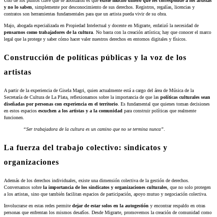
Uno de los puntos clave que se abordaron es que
existe mucho dinero que les corresponde a los artistas
y no lo saben
, simplemente por desconocimiento de sus derechos. Registros, regalías, licencias y
contratos son herramientas fundamentales para que un artista pueda vivir de su obra.
Majo, abogada especializada en Propiedad Intelectual y docente en Migrarte, enfatizó la necesidad de
pensarnos como trabajadores de la cultura
. No basta con la creación artística; hay que conocer el marco
legal que la protege y saber cómo hacer valer nuestros derechos en entornos digitales y físicos.
Construcción de políticas públicas y la voz de los
artistas
A partir de la experiencia de Gisela Magri, quien actualmente está a cargo del área de Música de la
Secretaría de Cultura de La Plata, reflexionamos sobre la importancia de que las
políticas culturales sean
diseñadas por personas con experiencia en el territorio
. Es fundamental que quienes toman decisiones
en estos espacios
escuchen a los artistas y a la comunidad
para construir políticas que realmente
funcionen.
“Ser trabajadora de la cultura es un camino que no se termina nunca”
.
La fuerza del trabajo colectivo: sindicatos y
organizaciones
Además de los derechos individuales, existe una dimensión colectiva de la gestión de derechos.
Conversamos sobre
la importancia de los sindicatos y organizaciones culturales
, que no solo protegen
a los artistas, sino que también facilitan espacios de participación, apoyo mutuo y negociación colectiva.
Involucrarse en estas redes permite
dejar de estar solos en la autogestión
y encontrar respaldo en otras
personas que enfrentan los mismos desafíos. Desde Migrarte, promovemos la creación de comunidad como