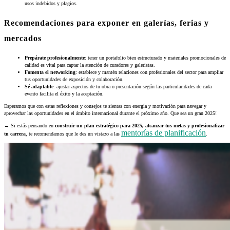
usos indebidos y plagios.
Recomendaciones para exponer en galerías, ferias y
mercados
Prepárate profesionalmente
: tener un portafolio bien estructurado y materiales promocionales de
calidad es vital para captar la atención de curadores y galeristas.
Fomenta el networking
: establece y mantén relaciones con profesionales del sector para ampliar
tus oportunidades de exposición y colaboración.
Sé adaptable
: ajustar aspectos de tu obra o presentación según las particularidades de cada
evento facilita el éxito y la aceptación.
Esperamos que con estas reflexiones y consejos te sientas con energía y motivación para navegar y
aprovechar las oportunidades en el ámbito internacional durante el próximo año. Que sea un gran 2025!
→ Si estás pensando en
construir un plan estratégico para 2025, alcanzar tus metas y profesionalizar
mentorías de planificación
tu carrera
, te recomendamos que le des un vistazo a las
.