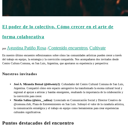
El poder de lo colectivo. Cómo crecer en el arte de
forma colaborativa
Agustina Patiño Rosa
Contenido encuentros
Cultivate
por
|
,
En nuestro último encuentro reflexionamos sobre cómo las comunidades artísticas pueden crecer a través
del trabajo en equipo, la estrategia y la convicción compartida. Nos acompañaron dos invitados desde
Centro Cultura Comuna, en San Luis, Argentina, que aportaron su experiencia y perspectiva:
Nuestros invitados
José A. Miranda Bernal (@eltwenty2)
: Cofundador del Centro Cultural Comuna de San Luis,
Argentina. Compartió cómo este espacio autogestivo ha transformado la escena cultural local y
regional al apoyar a artistas y bandas emergentes, resaltando la importancia de la colaboración y
la convicción para crecer.
Nicolás Salina (@nico__salina)
: Licenciado en Comunicación Social y Director Creativo de
@comuna.club, Plaza de Entretenimiento en San Luis. Subrayó el valor de la curaduría artística,
la comunicación estratégica y el trabajo en equipo como herramientas para crear experiencias
culturales significativas.
Puntos destacados del encuentro