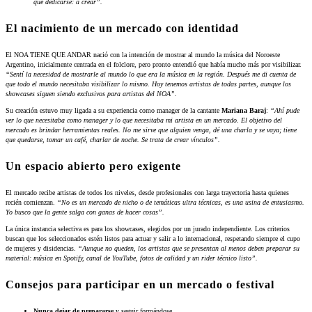
que dedicarse: a crear”.
El nacimiento de un mercado con identidad
El NOA TIENE QUE ANDAR nació con la intención de mostrar al mundo la música del Noroeste
Argentino, inicialmente centrada en el folclore, pero pronto entendió que había mucho más por visibilizar.
“Sentí la necesidad de mostrarle al mundo lo que era la música en la región. Después me di cuenta de
que todo el mundo necesitaba visibilizar lo mismo. Hoy tenemos artistas de todas partes, aunque los
showcases siguen siendo exclusivos para artistas del NOA”.
Su creación estuvo muy ligada a su experiencia como manager de la cantante
Mariana Baraj
:
“Ahí pude
ver lo que necesitaba como manager y lo que necesitaba mi artista en un mercado. El objetivo del
mercado es brindar herramientas reales. No me sirve que alguien venga, dé una charla y se vaya; tiene
que quedarse, tomar un café, charlar de noche. Se trata de crear vínculos”.
Un espacio abierto pero exigente
El mercado recibe artistas de todos los niveles, desde profesionales con larga trayectoria hasta quienes
recién comienzan.
“No es un mercado de nicho o de temáticas ultra técnicas, es una usina de entusiasmo.
Yo busco que la gente salga con ganas de hacer cosas”.
La única instancia selectiva es para los showcases, elegidos por un jurado independiente. Los criterios
buscan que los seleccionados estén listos para actuar y salir a lo internacional, respetando siempre el cupo
de mujeres y disidencias.
“Aunque no queden, los artistas que se presentan al menos deben preparar su
material: música en Spotify, canal de YouTube, fotos de calidad y un rider técnico listo”.
Consejos para participar en un mercado o festival
Nunca dejar de prepararse
y seguir formándose.