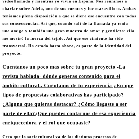
videollamada y mientras yo vivía en España. Nos reunimos a
charlar sobre Adela, uno de sus cuentos y fue maravilloso. Ambas
teníamos plena disposición a que se diera ese encuentro con todas
sus consecuencias. Así que, cuando salí de la llamada ya tenía
una amiga y también una gran muestra de amor y gentileza: ella
me mostró la fuerza del tejido. Así que ese cimiento ha sido
transversal. Ha estado hasta ahora, es parte de la identidad del
proyecto.
Cuentanos un poco mas sobre tu gran proyecto -La
revista hablada- dónde generas contenido para el
ámbito cultural.. Cuéntanos de tu experiencia ¿En qué
tipos de propuestas colaborativas has participado?
¿Alguna que quieras destacar? ¿Cómo llegaste a ser
parte de ella?¿Qué puedes contarnos de esa experiencia
enriquecedora y el rol que ocupaste?
Creo que lo sociocultural va de los distintos procesos de