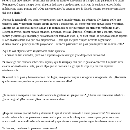
series o leer algo nuevo? ¿Te inspiras en obras de teatro o aprovechas el tiempo libre para dibujar o crear?
Realmente ¿Cuanto tiempo de un día esta dedicado a producciones artísticas de cualquier especificidad -
música-cine-teatro-pintura-etc? ¿Que tan conectados/as estamos con la idea de nuestro consumo consciente
del arte a diario?
Aunque la tecnología nos permite conectarnos con el mundo entero, no debemos olvidarnos de lo que
tenemos cerca y descubrir nuestra propia cultura y tradiciones, así como explorar nuevas ideas y técnicas.
Muchas de las personas que se suman a la comunidad es por que tienen en mente un “próximo plan”.
Desean moverse, buscar nuevos espacios, personas, artistas, ámbitos, círculos de arte y cultura, nuevas
formas y colores que inspiren y hasta una mejor forma de vida. Y, si bien todas las personas somos capaces
si accionamos hacia eso que nos proponemos… para que ese plan “fluya” necesita organizarse,
dimensionarse y principalmente proyectarse. Entonces ¿Armamos un plan para tu próximo movimiento?
Aquí te van algunas ideas inspiradoras como ejercicio:
1 ) Piensa en tres ciudades, pueblos o espacios que te atraigan y te despierten curiosidad.
2) Investiga qué conoces sobre esos lugares, qué te intriga y con qué te gustaría conectar. Un punto debe
estar relacionado con el arte, ya sea algo que se hace ahí o algo que te inspire y quieras expresar
artísticamente.
3) Visualiza tu plan y busca una foto del lugar, una que te inspire a imaginar e imaginarte ahí. ¡Recuerda
que las cosas sorprendentes pueden suceder si crees en ellas!
¿Te animas a compartir a qué ciudad cercana te gustaría ir? ¿A que irias? ¿A hacer una residencia artística ?
¿Salir de gira? ¿Dar cursos? ¿Realizar un intercambio?
¡¡Explora nuevas posibilidades y descubre lo que el mundo cerca de ti tiene para ofrecer! Nos interesa
mucho saber sobre tus próximos movimientos por que es la info que utilizamos para poder convocar
nuevos anfitriones culturales a la comunidad y que de esa manera puedas lograr tus deseos de moverte!
Te leemos, cuentanos tu próximo movimiento!