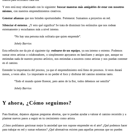
Y esto está muy relacionado con lo siguiente:
buscar maneras más amigables de estar con nosotros
mismos
, con nuestros emprendimientos creativos.
Generar alianzas
que nos brinden oportunidades. Pertenecer. Sumarnos a proyectos en red.
Silenciar el entorno
. ¿Y esto qué significa? Se trata de disminuir los estímulos que nos rodean
externamente y escucharnos más a nivel interno.
“No hay una persona más solitaria que quien emprende”.
Johely Barrios
Esta reflexión me da pie al siguiente tip:
rodearse de un equipo
, ya sea interno o externo. Podemos
sumar otros artistas o colaboradores, o simplemente apoyarnos en familiares y amigos que, aunque no
entiendan nada de nuestro proceso artístico, nos entiendan a nosotros como artistas y nos puedan contener
en el camino.
Entender la importancia del proceso, ya que el emprendimiento está lleno de procesos. A veces durará
meses, a veces años. Lo importante es no perder el foco y disfrutar del camino mientras tanto.
“Todo el mundo quiere florecer, pero antes de la flor, todos debemos ser semilla”
Johely Barrios
Y ahora, ¿Cómo seguimos?
Para finalizar, dejamos algunas preguntas abiertas, que te puedan ayudar a valorar el camino recorrido y a
plantear nuevos pasos a seguir en tu crecimiento como artista.
¿Cómo podríamos gestionar mejor la ansiedad que nos supone emprender en el arte? ¿Qué podemos hacer
para trabajar en red y sumar esfuerzos? ¿Qué alternativas existen para aquellas personas que no pueden