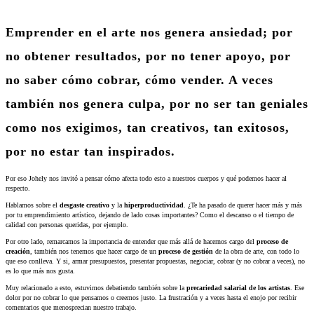
Emprender en el arte nos genera ansiedad; por
no obtener resultados, por no tener apoyo, por
no saber cómo cobrar, cómo vender. A veces
también nos genera culpa, por no ser tan geniales
como nos exigimos, tan creativos, tan exitosos,
por no estar tan inspirados.
Por eso Johely nos invitó a pensar cómo afecta todo esto a nuestros cuerpos y qué podemos hacer al
respecto.
Hablamos sobre el
desgaste creativo
y la
hiperproductividad
. ¿Te ha pasado de querer hacer más y más
por tu emprendimiento artístico, dejando de lado cosas importantes? Como el descanso o el tiempo de
calidad con personas queridas, por ejemplo.
Por otro lado, remarcamos la importancia de entender que más allá de hacernos cargo del
proceso de
creación
, también nos tenemos que hacer cargo de un
proceso de gestión
de la obra de arte, con todo lo
que eso conlleva. Y si, armar presupuestos, presentar propuestas, negociar, cobrar (y no cobrar a veces), no
es lo que más nos gusta.
Muy relacionado a esto, estuvimos debatiendo también sobre la
precariedad salarial de los artistas
. Ese
dolor por no cobrar lo que pensamos o creemos justo. La frustración y a veces hasta el enojo por recibir
comentarios que menosprecian nuestro trabajo.