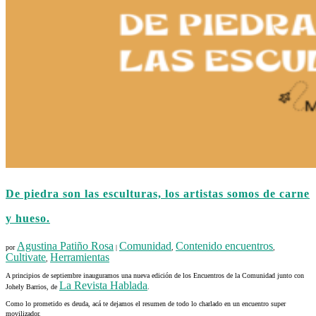
De piedra son las esculturas, los artistas somos de carne
y hueso.
Agustina Patiño Rosa
Comunidad
Contenido encuentros
por
|
,
,
Cultivate
Herramientas
,
A principios de septiembre inauguramos una nueva edición de los Encuentros de la Comunidad junto con
La Revista Hablada
Johely Barrios, de
.
Como lo prometido es deuda, acá te dejamos el resumen de todo lo charlado en un encuentro super
movilizador.