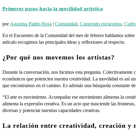
Primeros pasos hacia la movilidad artística
por
Agustina Patiño Rosa
|
Comunidad
,
Contenido encuentros
,
Cultiv
En el Encuentro de la Comunidad del mes de febrero hablamos sobre mo
artículo recogimos las principales ideas y reflexiones al respecto.
¿Por qué nos movemos los artistas?
Durante la conversación, nos hicimos esta pregunta. Colectivamente co
económicos que potencien nuestra creatividad. La movilidad es así un ve
que encontramos en el camino. Es además una búsqueda constante de int
“El arte es movimiento. Acompañar ese movimiento alimenta la creativid
alimenta la expresión creativa. Es un acto que trasciende las fronteras,
diversas y potenciar nuestras capacidades creativas.
La relación entre creatividad, creación y 