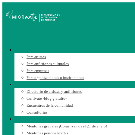
EXPERIENCIAS MIGRARTE
Para artistas
Para anfitriones culturales
Para empresas
Para organizaciones o instituciones
COMUNIDAD
Directorio de artistas y anfitriones
Cultivate -blog gratuito-
Encuentros de la comunidad
Consultorias
MENTORIAS
Mentorias grupales ¡Comenzamos el 21 de enero!
Mentorias personalizadas