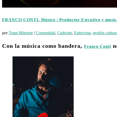
FRANCO CONTI. Músico / Productor Ejecutivo y music
por
Team Migrarte
|
Comunidad
,
Cultivate
,
Entrevista
,
gestión cultura
Con la música como bandera,
no
Franco Conti