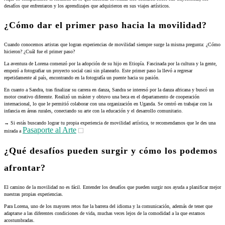
desafíos que enfrentaron y los aprendizajes que adquirieron en sus viajes artísticos.
¿Cómo dar el primer paso hacia la movilidad?
Cuando conocemos artistas que logran experiencias de movilidad siempre surge la misma pregunta: ¿Cómo
hicieron? ¿Cuál fue el primer paso?
La aventura de Lorena comenzó por la adopción de su hijo en Etiopía. Fascinada por la cultura y la gente,
empezó a fotografiar un proyecto social casi sin planearlo. Este primer paso la llevó a regresar
repetidamente al país, encontrando en la fotografía un puente hacia su pasión.
En cuanto a Sandra, tras finalizar su carrera en danza, Sandra se interesó por la danza africana y buscó un
motor creativo diferente. Realizó un máster y obtuvo una beca en el departamento de cooperación
internacional, lo que le permitió colaborar con una organización en Uganda. Se centró en trabajar con la
infancia en áreas rurales, conectando su arte con la educación y el desarrollo comunitario.
→ Si estás buscando lograr tu propia experiencia de movilidad artística, te recomendamos que le des una
Pasaporte al Arte
mirada a
¿Qué desafíos pueden surgir y cómo los podemos
afrontar?
El camino de la movilidad no es fácil. Entender los desafíos que pueden surgir nos ayuda a planificar mejor
nuestras propias experiencias.
Para Lorena, uno de los mayores retos fue la barrera del idioma y la comunicación, además de tener que
adaptarse a las diferentes condiciones de vida, muchas veces lejos de la comodidad a la que estamos
acostumbradas.