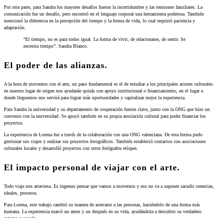
Por otra parte, para Sandra los mayores desafíos fueron la incertidumbre y las tensiones familiares. La
comunicación fue un desafío, pero encontró en el lenguaje corporal una herramienta poderosa. También
mencionó la diferencia en la percepción del tiempo y la forma de vida, lo cual requirió paciencia y
adaptación.
“El tiempo, no es para todos igual. L
a forma de vivir, de relacionarse, de sentir. Se
necesita tiempo”. Sandra Blanco.
El poder de las alianzas.
A la hora de movernos con el arte, un paso fundamental es el de estudiar a los principales actores culturales:
en nuestro lugar de origen nos ayudarán quizás con apoyo institucional o financiamiento, en el lugar a
donde lleguemos nos servirá para lograr más oportunidades y capitalizar mejor la experiencia.
Para Sandra la universidad y su departamento de cooperación fueron clave, junto con la ONG que hizo un
convenio con la universidad. Se apoyó también en su propia asociación cultural para poder financiar los
proyectos.
La experiencia de Lorena fue a través de la colaboración con una ONG valenciana. De esta forma pudo
gestionar sus viajes y realizar sus proyectos fotográficos. También estableció contactos con asociaciones
culturales locales y desarrolló proyectos con otros fotógrafos etíopes.
El impacto personal de viajar con el arte.
Todo viaje nos atraviesa. Es ingenuo pensar que vamos a movernos y eso no va a suponer sacudir creencias,
ideales, procesos.
Para Lorena, este trabajo cambió su manera de acercarse a las personas, haciéndolo de una forma más
humana. La experiencia marcó un antes y un después en su vida, ayudándola a descubrir su verdadero