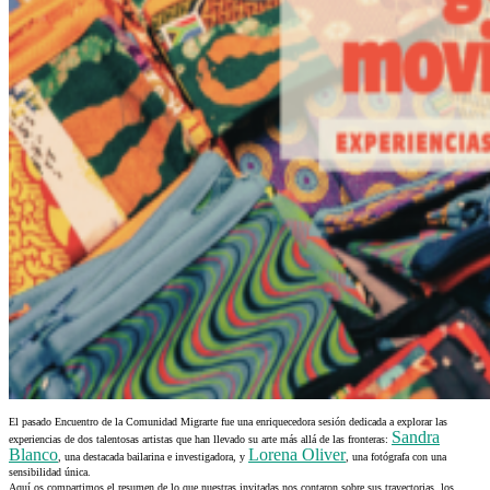
El pasado Encuentro de la Comunidad Migrarte fue una enriquecedora sesión dedicada a explorar las
Sandra
experiencias de dos talentosas artistas que han llevado su arte más allá de las fronteras:
Blanco
Lorena Oliver
, una destacada bailarina e investigadora, y
, una fotógrafa con una
sensibilidad única.
Aquí os compartimos el resumen de lo que nuestras invitadas nos contaron sobre sus trayectorias, los