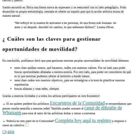
camino y pasión.
Sandra encontró en África una forma nueva de expresarse y se reencontró con su lado pedagógico. Pudo
desarrollar su propia metodología, centrada en ofrecer un espacio para que la acción artística ocurra de
manera natural.
“Me influyó en la manera de acercarme a las personas, de una forma más humana. un
antes y un después. descubrí mi camino, lo que realmente disfruto”. Lorena Oliver.
¿ Cuáles son las claves para gestionar
oportunidades de movilidad?
En conclusión, podríamos decir que para gestionar nuestras propias oportunidades de movilidad debemos:
tener claro quiénes somos, qué hacemos, cuáles son nuestros valores. Por un lado para poder
buscar oportunidades alineadas a nuestra esencia. Por otro lado, para poder ser conscientes de qué
es lo que nosotras podemos ofrecer al territorio a donde vamos.
tener claro cuáles son nuestros objetivos, para ser estratégicas a la hora de planificar nuestras
experiencias
buscar alianzas y crear redes, siempre
Gracias a nuestras invitadas y a todos los artistas participantes en este Encuentro!
Encuentros de la Comunidad
→ Si no quieres perderte los próximos
te recomendamos que
canal de difusión de
prestes mucha atención a nuestras redes! También puedes sumarte al
Whatsapp
para estar al tanto de las próximas fechas y temas a conversar.
Completa hoy aquí tu registro
→ Todavía no eres parte de la Comunidad?
y empieza a
crecer en colectivo