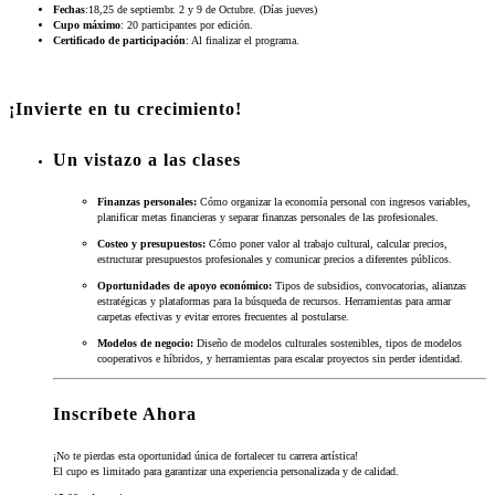
Fechas
:18,25 de septiembr. 2 y 9 de Octubre. (Días jueves)
Cupo máximo
: 20 participantes por edición.
Certificado de participación
: Al finalizar el programa.
¡Invierte en tu crecimiento!
Un vistazo a las clases
Finanzas personales:
Cómo organizar la economía personal con ingresos variables,
planificar metas financieras y separar finanzas personales de las profesionales.
Costeo y presupuestos:
Cómo poner valor al trabajo cultural, calcular precios,
estructurar presupuestos profesionales y comunicar precios a diferentes públicos.
Oportunidades de apoyo económico:
Tipos de subsidios, convocatorias, alianzas
estratégicas y plataformas para la búsqueda de recursos. Herramientas para armar
carpetas efectivas y evitar errores frecuentes al postularse.
Modelos de negocio:
Diseño de modelos culturales sostenibles, tipos de modelos
cooperativos e híbridos, y herramientas para escalar proyectos sin perder identidad.
Inscríbete Ahora
¡No te pierdas esta oportunidad única de fortalecer tu carrera artística!
El cupo es limitado para garantizar una experiencia personalizada y de calidad.