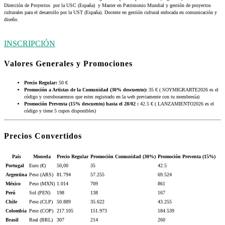
Dirección de Proyectos por la USC (España) y Master en Patrimonio Mundial y gestión de proyectos
culturales para el desarrollo por la UST (España). Docente en gestión cultural enfocada en comunicación y
diseño.
INSCRIPCIÓN
Valores Generales y Promociones
Precio Regular:
50 €
Promoción a Artistas de la Comunidad (30% descuento):
35 € ( SOYMIGRARTE2026 es el
código y corroboraremos que estes registrado en la web previamente con tu membresía)
Promoción Preventa (15% descuento) hasta el 28/02 :
42.5 € ( LANZAMIENTO2026 es el
código y tiene 5 cupos disponibles)
Precios Convertidos
País
Moneda
Precio Regular
Promoción Comunidad (30%)
Promoción Preventa (15%)
Portugal
Euro (€)
50,00
35
42.5
Argentina
Peso (ARS)
81.794
57.255
69.524
México
Peso (MXN)
1.014
709
861
Perú
Sol (PEN)
198
138
167
Chile
Peso (CLP)
50.889
35.622
43.255
Colombia
Peso (COP)
217.105
151.973
184.539
Brasil
Real (BRL)
307
214
260