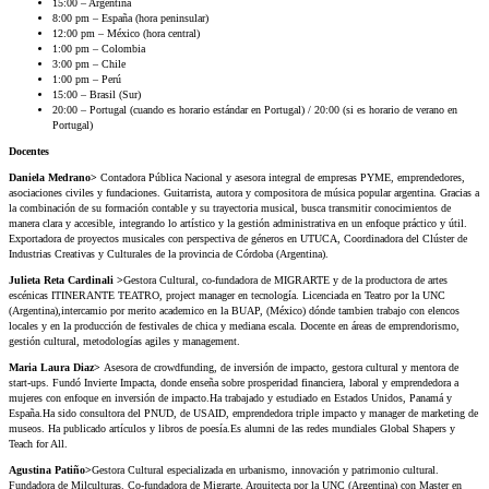
15:00 – Argentina
8:00 pm – España (hora peninsular)
12:00 pm – México (hora central)
1:00 pm – Colombia
3:00 pm – Chile
1:00 pm – Perú
15:00 – Brasil (Sur)
20:00 – Portugal (cuando es horario estándar en Portugal) / 20:00 (si es horario de verano en
Portugal)
Docentes
Daniela Medrano>
Contadora Pública Nacional y asesora integral de empresas PYME, emprendedores,
asociaciones civiles y fundaciones. Guitarrista, autora y compositora de música popular argentina. Gracias a
la combinación de su formación contable y su trayectoria musical, busca transmitir conocimientos de
manera clara y accesible, integrando lo artístico y la gestión administrativa en un enfoque práctico y útil.
Exportadora de proyectos musicales con perspectiva de géneros en UTUCA, Coordinadora del Clúster de
Industrias Creativas y Culturales de la provincia de Córdoba (Argentina).
Julieta Reta Cardinali >
Gestora Cultural, co-fundadora de MIGRARTE y de la productora de artes
escénicas ITINERANTE TEATRO, project manager en tecnología. Licenciada en Teatro por la UNC
(Argentina),intercamio por merito academico en la BUAP, (México) dónde tambien trabajo con elencos
locales y en la producción de festivales de chica y mediana escala. Docente en áreas de emprendorismo,
gestión cultural, metodologías agiles y management.
Maria Laura Diaz>
Asesora de crowdfunding, de inversión de impacto, gestora cultural y mentora de
start-ups. Fundó Invierte Impacta, donde enseña sobre prosperidad financiera, laboral y emprendedora a
mujeres con enfoque en inversión de impacto.Ha trabajado y estudiado en Estados Unidos, Panamá y
España.Ha sido consultora del PNUD, de USAID, emprendedora triple impacto y manager de marketing de
museos. Ha publicado artículos y libros de poesía.Es alumni de las redes mundiales Global Shapers y
Teach for All.
Agustina Patiño>
Gestora Cultural especializada en urbanismo, innovación y patrimonio cultural.
Fundadora de Milculturas. Co-fundadora de Migrarte. Arquitecta por la UNC (Argentina) con Master en