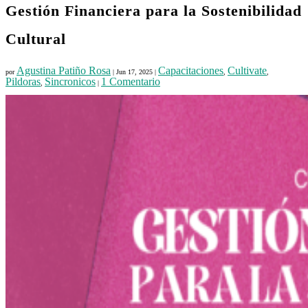
Gestión Financiera para la Sostenibilidad
Cultural
Agustina Patiño Rosa
Capacitaciones
Cultivate
por
|
Jun 17, 2025
|
,
,
Pildoras
Sincronicos
1 Comentario
,
|