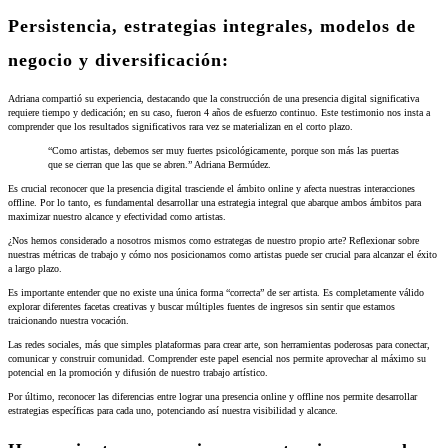
Persistencia, estrategias integrales, modelos de
negocio y diversificación:
Adriana compartió su experiencia, destacando que la construcción de una presencia digital significativa
requiere tiempo y dedicación; en su caso, fueron 4 años de esfuerzo continuo. Este testimonio nos insta a
comprender que los resultados significativos rara vez se materializan en el corto plazo.
“Como artistas, debemos ser muy fuertes psicológicamente, porque son más las puertas
que se cierran que las que se abren.” Adriana Bermúdez.
Es crucial reconocer que la presencia digital trasciende el ámbito online y afecta nuestras interacciones
offline. Por lo tanto, es fundamental desarrollar una estrategia integral que abarque ambos ámbitos para
maximizar nuestro alcance y efectividad como artistas.
¿Nos hemos considerado a nosotros mismos como estrategas de nuestro propio arte? Reflexionar sobre
nuestras métricas de trabajo y cómo nos posicionamos como artistas puede ser crucial para alcanzar el éxito
a largo plazo.
Es importante entender que no existe una única forma “correcta” de ser artista. Es completamente válido
explorar diferentes facetas creativas y buscar múltiples fuentes de ingresos sin sentir que estamos
traicionando nuestra vocación.
Las redes sociales, más que simples plataformas para crear arte, son herramientas poderosas para conectar,
comunicar y construir comunidad. Comprender este papel esencial nos permite aprovechar al máximo su
potencial en la promoción y difusión de nuestro trabajo artístico.
Por último, reconocer las diferencias entre lograr una presencia online y offline nos permite desarrollar
estrategias específicas para cada uno, potenciando así nuestra visibilidad y alcance.