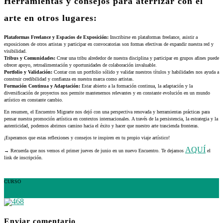
Herramientas y consejos para aterrizar con el
arte en otros lugares:
Plataformas Freelance y Espacios de Exposición:
Inscribirse en plataformas freelance, asistir a
exposiciones de otros artistas y participar en convocatorias son formas efectivas de expandir nuestra red y
visibilidad.
Tribus y Comunidades:
Crear una tribu alrededor de nuestra disciplina y participar en grupos afines puede
ofrecer apoyo, retroalimentación y oportunidades de colaboración invaluable.
Portfolio y Validación:
Contar con un portfolio sólido y validar nuestros títulos y habilidades nos ayuda a
construir credibilidad y confianza en nuestra marca como artistas.
Formación Continua y Adaptación:
Estar abierto a la formación continua, la adaptación y la
diversificación de proyectos nos permite mantenernos relevantes y en constante evolución en un mundo
artístico en constante cambio.
En resumen, el Encuentro Migrarte nos dejó con una perspectiva renovada y herramientas prácticas para
pensar nuestra promoción artística en contextos internacionales. A través de la persistencia, la estrategia y la
autenticidad, podemos abrirnos camino hacia el éxito y hacer que nuestro arte trascienda fronteras.
¡Esperamos que estas reflexiones y consejos te inspiren en tu propio viaje artístico!
AQUÍ
→ Recuerda que nos vemos el primer jueves de junio en un nuevo Encuentro. Te dejamos
el
link de inscripción.
CURSO
+ INFO
Enviar comentario