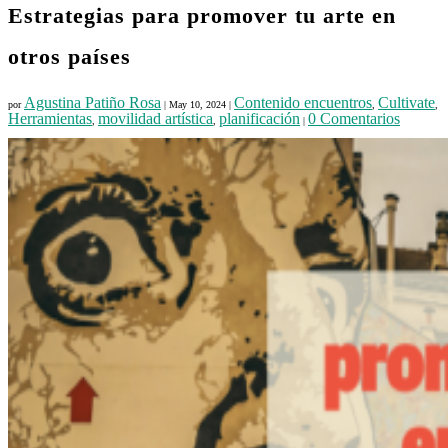
Estrategias para promover tu arte en
otros países
Agustina Patiño Rosa
Contenido encuentros
Cultivate
por
|
May 10, 2024
|
,
,
Herramientas
movilidad artística
planificación
0 Comentarios
,
,
|