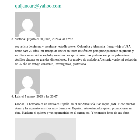
quijanoart@yahoo.com
Victoria Quijano
el 30 junio, 2026 a las 12:42
soy artista de pintura y escultura< estudie arte en Colombia y Alemania , luego viaje a USA
desde hace 25 años, mi trabajo de arte es en todas las técnicas pero principalmente en pintura y
escultura en en vidrio soplado, escultura: en epoxi resin , las pinturas son principalmente en
Acrílico algunas en grandes dimensiones. Por motivo de traslado a Alemania vendo mi colección
de 25 año de trabajo constante, investigativo, profesional .
Luis
el 5 marzo, 2025 a las 20:07
Gracias…i hermano es un artista en España..en el sur Andalucía. San roque ,cadi. Tiene muchas
obras y ha expuesto en sitios muy buenos en España.. esta estancados quiero promocionar su
obra. Hablame si quieres y ves oportunidad en el extranjero. Y te mando fotos de sus obras