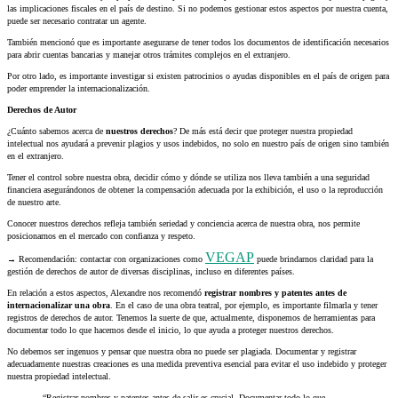
las implicaciones fiscales en el país de destino. Si no podemos gestionar estos aspectos por nuestra cuenta,
puede ser necesario contratar un agente.
También mencionó que es importante asegurarse de tener todos los documentos de identificación necesarios
para abrir cuentas bancarias y manejar otros trámites complejos en el extranjero.
Por otro lado, es importante investigar si existen patrocinios o ayudas disponibles en el país de origen para
poder emprender la internacionalización.
Derechos de Autor
¿Cuánto sabemos acerca de
nuestros derechos
? De más está decir que proteger nuestra propiedad
intelectual nos ayudará a prevenir plagios y usos indebidos, no solo en nuestro país de origen sino también
en el extranjero.
Tener el control sobre nuestra obra, decidir cómo y dónde se utiliza nos lleva también a una seguridad
financiera asegurándonos de obtener la compensación adecuada por la exhibición, el uso o la reproducción
de nuestro arte.
Conocer nuestros derechos refleja también seriedad y conciencia acerca de nuestra obra, nos permite
posicionarnos en el mercado con confianza y respeto.
VEGAP
→ Recomendación: contactar con organizaciones como
puede brindarnos claridad para la
gestión de derechos de autor de diversas disciplinas, incluso en diferentes países.
En relación a estos aspectos, Alexandre nos recomendó
registrar nombres y patentes antes de
internacionalizar una obra
. En el caso de una obra teatral, por ejemplo, es importante filmarla y tener
registros de derechos de autor. Tenemos la suerte de que, actualmente, disponemos de herramientas para
documentar todo lo que hacemos desde el inicio, lo que ayuda a proteger nuestros derechos.
No debemos ser ingenuos y pensar que nuestra obra no puede ser plagiada. Documentar y registrar
adecuadamente nuestras creaciones es una medida preventiva esencial para evitar el uso indebido y proteger
nuestra propiedad intelectual.
“Registrar nombres y patentes antes de salir es crucial. Documentar todo lo que