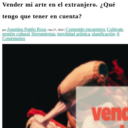
Vender mi arte en el extranjero. ¿Qué
tengo que tener en cuenta?
Agustina Patiño Rosa
Contenido encuentros
Cultivate
por
|
Jun 27, 2024
|
,
,
gestión cultural
Herramientas
movilidad artística
planificación
6
,
,
,
|
Comentarios