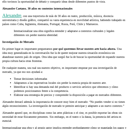
ello tuvimos la oportunidad de debatir y compartir ideas desde diferentes puntos de vista.
Alexandre Caetano, 30 años en contextos internacionales
Alexandre
, con una trayectoria de más de 30 años en teatro, producción, música, docencia
universitaria y diseño gráfico, compartió su vasta experiencia en movilidad artística, habiendo trabajado en
países como Cuba, Inglaterra, Alemania, Portugal, Rusia, Perú, Chile y Marruecos.
Internacionalizar una obra significa entender y adaptarse a contextos culturales y legales
diferentes sin perder nuestra identidad.
Investigación de Mercado
En primer lugar es importante preguntarnos
por qué queremos llevar nuestro arte hacia afuera.
Una
idea muy generalizada en la conversación fue la de querer mejorar nuestra situación económica sin
abandonar nuestro país de origen. Otra idea que surgió fue la de buscar la oportunidad de expandir nuestra
propia cultura hacia otras fronteras.
De cualquier manera, sea cual sea nuestro objetivo, es importante empezar por una investigación de
mercado, ya que eso nos ayudará a:
Tomar decisiones informadas
Adaptarnos a las expectativas locales sin perder la esencia propia de nuestro arte.
Identificar si hay una demanda real del producto o servicio artístico que ofrecemos y cómo
podemos posicionarnos frente a la competencia.
Elaborar una estrategia de precios y comprender la disposición a pagar en mercados diferentes.
Alexandre destacó además la importancia de conocer muy bien el mercado: “No puedes vender si no tienes
algún reconocimiento. La investigación de mercado te permite anticipar y adaptarte a un nuevo contexto.”
Alexandre apuntó que, en disciplinas como las artes plásticas o el cine, es posible exportar las obras sin
necesidad de estar físicamente presentes. Sin embargo, en el teatro o la danza, la presencia del artista es
esencial.
Internacionalizar una obra y al propio autor implica entender profundamente cómo se manejarán los pagos y