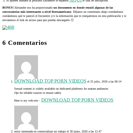
→ Si quieres sumarte al próximo Encuentro te dejamos
el link de inscripción.
BONUS!
Alexandre nos ha proporcionado
un documento en donde reunió algunas de las
convocatorias más interesantes a nivel iberoamericano
. Déjanos un comentario abajo contándonos
contándonos qué te pareció el Encuentro y/o la información que te compartimos en esta publicación y te
enviaremos el link de acceso para que puedas descargarlo 🙂
6 Comentarios
DOWNLOAD TOP PORN VIDEOS
el 25 julio, 2026 a las 06:14
Sexual content is widely available on dedicated platforms for mature audiences.
Opt for reliable sources to ensure safety.
DOWNLOAD TOP PORN VIDEOS
Here is my web-site –
estoy interesada en comercializar mi trabajo
el 30 junio, 2026 a las 12:47