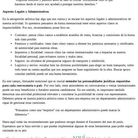
hacemos desde el inicio nos ayudará a proteger nuestros derechos.”
Aspectos Legales y Administrativos
En la autogestión artística hay algo que nos cuesta y es encarar los aspectos legales y administrativos de
nuestra actividad.
Si queremos pensarnos de forma internacional tener estos aspectos claros es
imprescindible.
Por eso, recomendamos poner foco en:
Contratos: pensar cómo vamos a establecer acuerdos de venta, licencias y comisiones de la forma
más clara posible.
Permisos y certificados: tener claro cómo vamos a obtener los permisos necesarios y certificados
de autenticidad para nuestras obras.
Impuestos y fiscalidad: conocer cómo las ventas internacionales van a impactar en nuestra
fiscalidad personal, para evitarnos sustos y malos ratos.
Seguros: no olvidarse de presupuestar seguros de transporte y exhibición.
Logística y envíos: estudiar bien las distintas posibilidades para elegir un buen transporte, sobre
todo tener en cuenta aquellas que nos aseguren un buen seguimiento de la obra. Buscar apoyo
consular también puede ser una buena herramienta.
En este campo, Alexandre mencionó que es crucial
entender las personalidades jurídicas requeridas
para cada convocatoria o país
. Por otro lado, tener antecedentes en convocatorias o ventas internacionales
puede ser muy beneficioso y fortalece nuestras candidaturas. En ese sentido, es importante también
demostrar una actividad profesional relevante y considerar la posibilidad de contar con representantes.
Debemos pensar en nuestra práctica artística como si fuera una empresa con un departamento administrativo
capaz de gestionar estas cuestiones.
“Pensarnos como una “empresa” con un departamento administrativo puede marcar la
diferencia.”
Hasta aquí todas las recomendaciones que pudimos recoger durante el Encuentro del mes de junio.
Esperamos que te haya servido y que puedas implementar algunas de estas herramientas para poder seguir
creciendo en tu arte.
AQUÍ