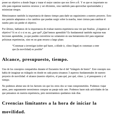
poner un objetivo a donde llegar y trazar el mejor camino que nos lleve a él. Y es que es importante no
sólo para organizar nuestros recursos y ser eficientes, sino también para aprovechar oportunidades y
minimizar riesgos.
Mencionamos también la importancia de darnos tiempo para darle un seguimiento a nuestro proyecto. Esto
nos permite
adaptarnos a los cambios que puedan surgir sobre la marcha, tener cintura para cambiar el
rumbo pero sin perder el objetivo.
Por último, hablamos de la importancia de evaluar nuestra experiencia una vez que finaliza. ¿
Llegamos al
objetivo? Si es sí o si es no, ¿por qué? ¿Qué hemos aprendido? Es fundamental también registrar esas
lecciones aprendidas, ya que pueden convertirse no solamente en una herramienta útil para organizar
próximas experiencias, sino en un gran recurso a largo plazo.
“Comenzar a investigar (sobre qué hacer, a dónde ir, cómo llegar) es comenzar a creer
que (la movilidad) es posible”
Alcance, presupuesto, tiempo.
Uno de los conceptos compartidos durante el Encuentro fue el del “triángulo de hierro”. Este concepto nos
habla de imaginar un triángulo en donde en cada punta situamos 3 aspectos fundamentales de nuestro
proyecto de movilidad: el alcance (nuestro objetivo, el para qué, por qué, cómo..), el presupuesto y el
tiempo.
No podemos alterar uno de los factores sin que los otros dos se vean comprometidos. Podemos viajar
antes, pero seguramente necesitemos comprar un pasaje más caro. Podemos hacer más actividades de las
que pensamos en nuestra experiencia, pero necesitaremos quedarnos más días.
Creencias limitantes a la hora de iniciar la
movilidad.