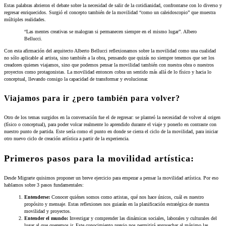
Estas palabras abrieron el debate sobre la necesidad de salir de la cotidianidad, confrontarse con lo diverso y
regresar enriquecidos. Surgió el concepto también de la movilidad “como un caleidoscopio” que muestra
múltiples realidades.
“Las mentes creativas se malogran si permanecen siempre en el mismo lugar”. Albero
Bellucci.
Con esta afirmación del arquitecto Alberto Bellucci reflexionamos sobre la movilidad como una cualidad
no sólo aplicable al artista, sino también a la obra, pensando que quizás no siempre tenemos que ser los
creadores quienes viajamos, sino que podemos pensar la movilidad también con nuestra obra o nuestros
proyectos como protagonistas. La movilidad entonces cobra un sentido más allá de lo físico y hacia lo
conceptual, llevando consigo la capacidad de transformar y evolucionar.
Viajamos para ir ¿pero también para volver?
Otro de los temas surgidos en la conversación fue el de regresar: se planteó la necesidad de volver al origen
(físico o conceptual), para poder volcar realmente lo aprendido durante el viaje y ponerlo en contraste con
nuestro punto de partida. Este sería como el punto en donde se cierra el ciclo de la movilidad, para iniciar
otro nuevo ciclo de creación artística a partir de la experiencia.
Primeros pasos para la movilidad artística:
Desde Migrarte quisimos proponer un breve ejercicio para empezar a pensar la movilidad artística. Por eso
hablamos sobre 3 pasos fundamentales:
Entenderse:
Conocer quiénes somos como artistas, qué nos hace únicos, cuál es nuestro
propósito y mensaje. Estas reflexiones nos guiarán en la planificación estratégica de nuestra
movilidad y proyectos.
Entender el mundo:
Investigar y comprender las dinámicas sociales, laborales y culturales del
lugar al que queremos ir. Este conocimiento previo nos permitirá aprovechar al máximo las