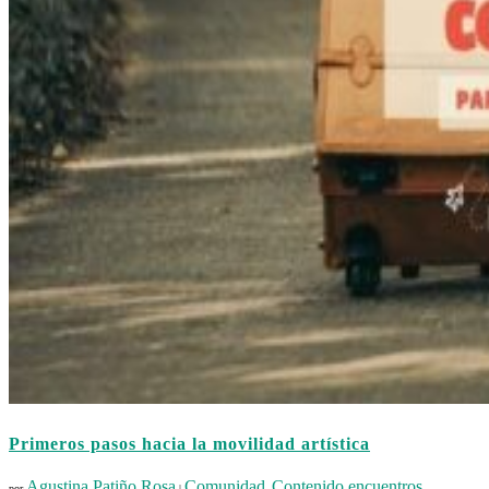
Primeros pasos hacia la movilidad artística
Agustina Patiño Rosa
Comunidad
Contenido encuentros
por
|
,
,