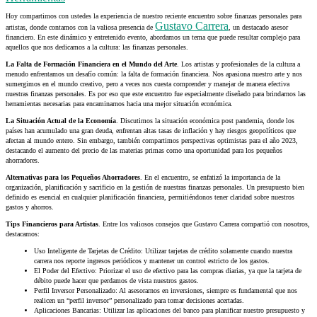
Hoy compartimos con ustedes la experiencia de nuestro reciente encuentro sobre finanzas personales para
Gustavo Carrera
artistas, donde contamos con la valiosa presencia de
, un destacado asesor
financiero. En este dinámico y entretenido evento, abordamos un tema que puede resultar complejo para
aquellos que nos dedicamos a la cultura: las finanzas personales.
La Falta de Formación Financiera en el Mundo del Arte
. Los artistas y profesionales de la cultura a
menudo enfrentamos un desafío común: la falta de formación financiera. Nos apasiona nuestro arte y nos
sumergimos en el mundo creativo, pero a veces nos cuesta comprender y manejar de manera efectiva
nuestras finanzas personales. Es por eso que este encuentro fue especialmente diseñado para brindarnos las
herramientas necesarias para encaminarnos hacia una mejor situación económica.
La Situación Actual de la Economía
. Discutimos la situación económica post pandemia, donde los
países han acumulado una gran deuda, enfrentan altas tasas de inflación y hay riesgos geopolíticos que
afectan al mundo entero. Sin embargo, también compartimos perspectivas optimistas para el año 2023,
destacando el aumento del precio de las materias primas como una oportunidad para los pequeños
ahorradores.
Alternativas para los Pequeños Ahorradores
. En el encuentro, se enfatizó la importancia de la
organización, planificación y sacrificio en la gestión de nuestras finanzas personales. Un presupuesto bien
definido es esencial en cualquier planificación financiera, permitiéndonos tener claridad sobre nuestros
gastos y ahorros.
Tips Financieros para Artistas
. Entre los valiosos consejos que Gustavo Carrera compartió con nosotros,
destacamos:
Uso Inteligente de Tarjetas de Crédito: Utilizar tarjetas de crédito solamente cuando nuestra
carrera nos reporte ingresos periódicos y mantener un control estricto de los gastos.
El Poder del Efectivo: Priorizar el uso de efectivo para las compras diarias, ya que la tarjeta de
débito puede hacer que perdamos de vista nuestros gastos.
Perfil Inversor Personalizado: Al asesorarnos en inversiones, siempre es fundamental que nos
realicen un “perfil inversor” personalizado para tomar decisiones acertadas.
Aplicaciones Bancarias: Utilizar las aplicaciones del banco para planificar nuestro presupuesto y