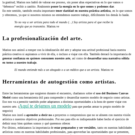
la gratitud; Marion nos habló de valorar ese proceso, sin poner altas expectativas en lo que vamos o
“debemos” recibir a cambio. Realmente
poner la energía en lo que somos y podemos dar
.
En este sentido, también resulta importante
tener claridad en nuestra práctica artística
, en lo que somos
y ofrecemos, ya que si nosotros mismos no entendemos nuestro trabajo, difícilmente los demás lo harán.
Yo no voy a ser artista para todo el mundo (…) Soy artista para el que recibe la
energía que yo transmito.
Marion.ve
La profesionalización del arte.
Marion nos animó a romper con la idealización del arte y adoptar una actitud profesional hacia nuestra
práctica creativa si aspiramos a vivir de ella, o incluso a viajar con ella. También destacó la importancia de
generar confianza en quienes consumen nuestro arte
, así como de
desarrollar una narrativa sólida
en torno a nuestro trabajo
.
El mundo entiende más a un abogado o a un médico que a un artista.
Marion.ve
Herramientas de autogestión como artistas.
Entre las herramientas que surgieron durante el encuentro, charlamos sobre el
uso del Business Canvas
Model
como una herramienta útil para comprender y desarrollar nuestro modelo de negocio como artistas.
Eso nos va a permitir también poder adaptarnos a distintas oportunidades a la hora de querer viajar con
Aquí te dejamos un modelo
nuestro arte. (
para que puedas armar tu propio modelo de
negocio)
Marion nos instó a
aprender a decir no
a proyectos o compromisos que no se alineen con nuestra visión
artística o nuestros objetivos profesionales. Por eso para ello es indispensable haber hecho el ejercicio de
definir muy bien quiénes somos y qué queremos ofrecer.
Por último, enfatizamos la importancia de
estar preparados y ser versátiles
, tanto en nuestras habilidades
artísticas como en nuestras habilidades profesionales, para aprovechar las oportunidades que se presenten,