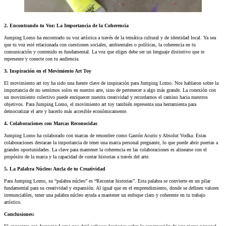
2. Encontrando tu Voz: La Importancia de la Coherencia
Jumping Lomo ha encontrado su voz artística a través de la temática cultural y de identidad local. Ya sea
que tu voz esté relacionada con cuestiones sociales, ambientales o políticas, la coherencia en tu
comunicación y contenido es fundamental. La voz que eliges debe ser un lenguaje distintivo que te
represente y conecte con tu audiencia.
3. Inspiración en el Movimiento Art Toy
El movimiento art toy ha sido una fuente clave de inspiración para Jumping Lomo. Nos hablaron sobre la
importancia de no sentirnos solos en nuestro arte, sino de pertenecer a algo más grande. La conexión con
un movimiento colectivo puede enriquecer nuestra creatividad y recordarnos el camino hacia nuestros
objetivos. Para Jumping Lomo, el movimiento art toy también representa una herramienta para
democratizar el arte y hacerlo más accesible económicamente.
4. Colaboraciones con Marcas Reconocidas
Jumping Lomo ha colaborado con marcas de renombre como Gastón Acurio y Absolut Vodka. Estas
colaboraciones destacan la importancia de tener una marca personal pregnante, lo que puede abrir puertas a
grandes oportunidades. La clave para mantener la coherencia en las colaboraciones es alinearse con el
propósito de la marca y la capacidad de contar historias a través del arte.
5. La Palabra Núcleo: Ancla de tu Creatividad
Para Jumping Lomo, su “palabra núcleo” es “Recontar historias”. Esta palabra se convierte en un pilar
fundamental para su creatividad y expansión. Al igual que en el emprendimiento, donde se definen valores
irrenunciables, tener una palabra núcleo ayuda a mantener un enfoque claro y coherente en tu trabajo
artístico.
Conclusiones: