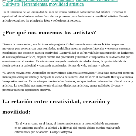
Cultivate
Herramientas
movilidad artística
,
,
En el Encuentro de la Comunidad del mes de febrero hablamos sobre movilidad artística. Tuvimos la
oportunidad de reflexionar sobre cómo dar los primeros pasos hacia nuestra movilidad artística. En este
artículo recogimos las principales ideas y reflexiones al respecto.
¿Por qué nos movemos los artistas?
Durante la conversación, nos hicimos esta pregunta. Colectivamente construimos la idea de que nos
movemos para conectar con otras realidades, multiplicar nuestras opciones laborales y encontrar sustentos
económicos que potencien nuestra creatividad. La movilidad es así un vehículo para expandir los horizontes
de nuestra práctica artística, ampliar nuestra red profesional y nutrirnos e inspirarnos de la diversidad que
encontramos en el camino. Es además una búsqueda constante de interlocutores, la oportunidad de dar
rienda suelta a la curiosidad y compartir experiencias, formas de vida, culturas y sabores.
“El arte es movimiento. Acompañar ese movimiento alimenta la creatividad.” Esta frase suena casi como un
mantra para cualquier artista y encapsula la esencia de la movilidad artística: el constante fluir que alimenta
la expresión creativa. Es un acto que trasciende las fronteras, enriqueciendo el intercambio cultural, social y
artístico. La movilidad nos permite unir distintas disciplinas artísticas, sumar realidades diversas y
potenciar nuestras capacidades creativas.
La relación entre creatividad, creación y
movilidad:
“En el viajar, como en el hacer, el interés puede anular la incomodidad de encontrarse
en un ambiente extraño; la soledad y la libertad del mundo abierto pueden resultar más
estimulantes que heladoras”. George Santayana.