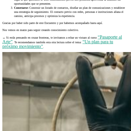
oportunidades que se presenten.
Conectarse:
Construir un listado de contactos, diseñar un plan de comunicaciones y establecer
una estrategia de seguimiento. El contacto previo con redes, personas e instituciones allana el
camino, anticipa procesos y optimiza la experiencia.
Gracias por haber sido parte de este Encuentro y por habernos acompañado hasta aquí.
Nos vemos en marzo para seguir creando conocimiento colectivo.
“Pasaporte al
→ Si estás pensando en cruzar fronteras, te invitamos a echar un vistazo al curso
Arte”
“Un plan para tu
. Te recomendamos también esta otra lectura sobre el tema:
próximo movimiento”
.