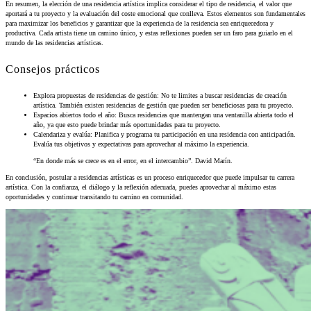
En resumen, la elección de una residencia artística implica considerar el tipo de residencia, el valor que
aportará a tu proyecto y la evaluación del coste emocional que conlleva. Estos elementos son fundamentales
para maximizar los beneficios y garantizar que la experiencia de la residencia sea enriquecedora y
productiva. Cada artista tiene un camino único, y estas reflexiones pueden ser un faro para guiarlo en el
mundo de las residencias artísticas.
Consejos prácticos
Explora propuestas de residencias de gestión: No te limites a buscar residencias de creación
artística. También existen residencias de gestión que pueden ser beneficiosas para tu proyecto.
Espacios abiertos todo el año: Busca residencias que mantengan una ventanilla abierta todo el
año, ya que esto puede brindar más oportunidades para tu proyecto.
Calendariza y evalúa: Planifica y programa tu participación en una residencia con anticipación.
Evalúa tus objetivos y expectativas para aprovechar al máximo la experiencia.
“En donde más se crece es en el error, en el intercambio”. David Marín.
En conclusión, postular a residencias artísticas es un proceso enriquecedor que puede impulsar tu carrera
artística. Con la confianza, el diálogo y la reflexión adecuada, puedes aprovechar al máximo estas
oportunidades y continuar transitando tu camino en comunidad.