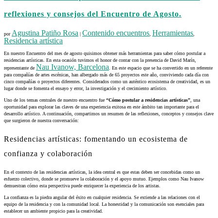
reflexiones y consejos del Encuentro de Agosto.
Agustina Patiño Rosa
Contenido encuentros
Herramientas
por
|
,
,
Residencia artística
En nuestro Encuentro del mes de agosto quisimos obtener más herramientas para saber cómo postular a
residencias artísticas. En esta ocasión tuvimos el honor de contar con la presencia de David Marín,
Nau Ivanow, Barcelona
representante de
. En este espacio que se ha convertido en un referente
para compañías de artes escénicas, han albergado más de 65 proyectos este año, conviviendo cada día con
cinco compañías o proyectos diferentes. Considerados como un auténtico ecosistema de creatividad, es un
lugar donde se fomenta el ensayo y error, la investigación y el crecimiento artístico.
Uno de los temas centrales de nuestro encuentro fue
“Cómo postular a residencias artísticas”
, una
oportunidad para explorar las claves de una experiencia exitosa en este ámbito tan importante para el
desarrollo artístico. A continuación, compartimos un resumen de las reflexiones, conceptos y consejos clave
que surgieron de nuestra conversación:
Residencias artísticas: fomentando un ecosistema de
confianza y colaboración
En el contexto de las residencias artísticas, la idea central es que estas deben ser concebidas como un
esfuerzo colectivo, donde se promueve la colaboración y el apoyo mutuo. Ejemplos como Nau Ivanow
demuestran cómo esta perspectiva puede enriquecer la experiencia de los artistas.
La confianza es la piedra angular del éxito en cualquier residencia. Se extiende a las relaciones con el
equipo de la residencia y con la comunidad local. La honestidad y la comunicación son esenciales para
establecer un ambiente propicio para la creatividad.