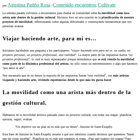
Agustina Patiño Rosa
Contenido encuentros
Cultivate
por
|
,
La semana pasada volvimos a encontrarnos para charlar en comunidad sobre
la movilidad como una
arista más dentro de la gestión cultural
. Hicimos foco en esta ocasión en la
planificación de nuestro
proyecto de movilidad
, reflexionando sobre algunas dificultades y construyendo herramientas que nos
permitan avanzar.
Viajar haciendo arte, para mi es…
Iniciamos haciéndole una pregunta a los participantes: “
viajar haciendo arte para mi es: un sueño, un
proyecto personal, un proyecto profesional, una realidad
“. La mayor parte de las respuestas fueron “
un
proyecto profesional
”, lo cual es muy esperanzador porque entendemos que
se está viendo la movilidad
como parte de la dinámica profesional del artista
, no sólo como un entretenimiento o algo que hacemos
“por amor al arte”.
Nos encantaría que en un futuro la mayoría de las respuestas fueran “
una realidad
”, con
más artistas
viajando y haciendo arte, viviendo experiencias desde lo que más les gusta hacer
.
La movilidad como una arista más dentro de la
gestión cultural.
Hablamos de la movilidad artística pensada como un proyecto cultural, con todas sus etapas: planificar,
ejecutar, seguir, evaluar.
“Un objetivo sin un plan no es más que un deseo”. Antoine de Saint-Exupéry.
Esta frase de Antoine de Saint-Exupéry resume a qué nos referimos cuando decimos que queremos “hacer
que las cosas sucedan”. Planificar no es más que trazarnos el mapa. ¿Para qué usamos los mapas? Para