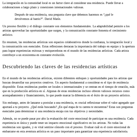
La integración en la comunidad local es un factor clave al considerar una residencia. Puede llevar a
colaboraciones a largo plazo y conexiones internacionales valiosas.
Después de una residencia, una pregunta clave que debemos hacernos es “¿qué le
devolvemos al barrio?”. David Marín.
Un proceso flexible y el diálogo constante son elementos fundamentales. La adaptabilidad permite a los
artistas aprovechar las oportunidades que surgen, y la comunicación constante fomenta el crecimiento
artístico.
En resumen, las residencias artísticas son espacios colaborativos donde la confianza, la integración local y
la comunicación son esenciales. Estas reflexiones destacan la importancia del trabajo en equipo y la apertura
para lograr experiencias exitosas y enriquecedoras en el mundo de las residencias artísticas. Cada artista
contribuye a un ecosistema en constante evolución.
Descubriendo las claves de las residencias artísticas
En el mundo de las residencias artísticas, existen diferentes enfoques y oportunidades para los artistas que
buscan desarrollar sus proyectos creativos. Un aspecto fundamental a considerar es el tipo de residencia
disponible. Estas residencias pueden ser locales o internacionales y se centran en el tiempo de creación, más
que en la producción artística en sí. Algunas de estas residencias incluso ofrecen valiosos recursos como
acompañamiento y financiamiento, lo que puede marcar la diferencia en el éxito de un proyecto artístico.
Sin embargo, antes de lanzarse a postular a una residencia, es crucial reflexionar sobre el valor agregado que
aportará a tu proyecto. ¿Qué estás buscando? ¿En qué etapa de tu carrera te encuentras? Estas son preguntas
esenciales para determinar si una residencia encaja con tus objetivos y necesidades.
Además, no se puede pasar por alto la evaluación del coste emocional de participar en una residencia. Cada
experiencia es única y puede tener un impacto emocional significativo en los artistas. No todas las
residencias son iguales, y es vital sentirse cómodo con el proceso. Evaluar cuál es el coste emocional de
embarcarse en esta aventura artística es un paso importante para garantizar una experiencia satisfactoria.