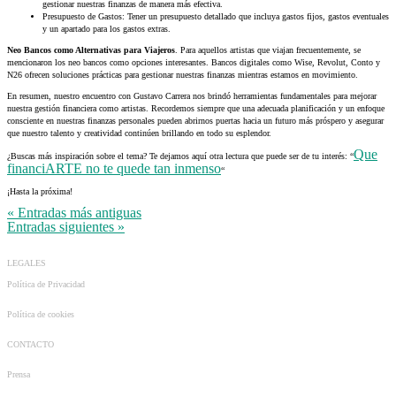
gestionar nuestras finanzas de manera más efectiva.
Presupuesto de Gastos: Tener un presupuesto detallado que incluya gastos fijos, gastos eventuales
y un apartado para los gastos extras.
Neo Bancos como Alternativas para Viajeros
. Para aquellos artistas que viajan frecuentemente, se
mencionaron los neo bancos como opciones interesantes. Bancos digitales como Wise, Revolut, Conto y
N26 ofrecen soluciones prácticas para gestionar nuestras finanzas mientras estamos en movimiento.
En resumen, nuestro encuentro con Gustavo Carrera nos brindó herramientas fundamentales para mejorar
nuestra gestión financiera como artistas. Recordemos siempre que una adecuada planificación y un enfoque
consciente en nuestras finanzas personales pueden abrirnos puertas hacia un futuro más próspero y asegurar
que nuestro talento y creatividad continúen brillando en todo su esplendor.
Que
¿Buscas más inspiración sobre el tema? Te dejamos aquí otra lectura que puede ser de tu interés: “
financiARTE no te quede tan inmenso
“
¡Hasta la próxima!
« Entradas más antiguas
Entradas siguientes »
LEGALES
Política de Privacidad
Política de cookies
CONTACTO
Prensa