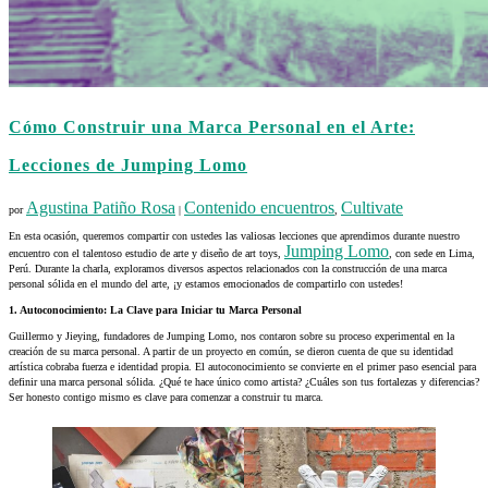
Cómo Construir una Marca Personal en el Arte:
Lecciones de Jumping Lomo
Agustina Patiño Rosa
Contenido encuentros
Cultivate
por
|
,
En esta ocasión, queremos compartir con ustedes las valiosas lecciones que aprendimos durante nuestro
Jumping Lomo
encuentro con el talentoso estudio de arte y diseño de art toys,
, con sede en Lima,
Perú. Durante la charla, exploramos diversos aspectos relacionados con la construcción de una marca
personal sólida en el mundo del arte, ¡y estamos emocionados de compartirlo con ustedes!
1. Autoconocimiento: La Clave para Iniciar tu Marca Personal
Guillermo y Jieying, fundadores de Jumping Lomo, nos contaron sobre su proceso experimental en la
creación de su marca personal. A partir de un proyecto en común, se dieron cuenta de que su identidad
artística cobraba fuerza e identidad propia. El autoconocimiento se convierte en el primer paso esencial para
definir una marca personal sólida. ¿Qué te hace único como artista? ¿Cuáles son tus fortalezas y diferencias?
Ser honesto contigo mismo es clave para comenzar a construir tu marca.