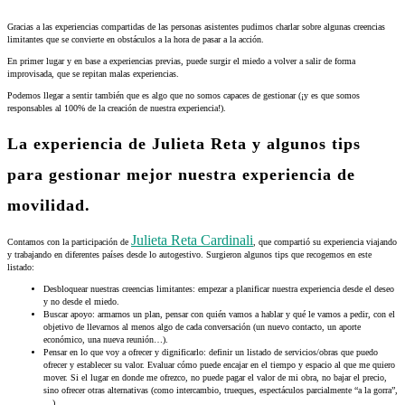
Gracias a las experiencias compartidas de las personas asistentes pudimos charlar sobre algunas creencias
limitantes que se convierte en obstáculos a la hora de pasar a la acción.
En primer lugar y en base a experiencias previas, puede surgir el miedo a volver a salir de forma
improvisada, que se repitan malas experiencias.
Podemos llegar a sentir también que es algo que no somos capaces de gestionar (¡y es que somos
responsables al 100% de la creación de nuestra experiencia!).
La experiencia de Julieta Reta y algunos tips
para gestionar mejor nuestra experiencia de
movilidad.
Julieta Reta Cardinali
Contamos con la participación de
, que compartió su experiencia viajando
y trabajando en diferentes países desde lo autogestivo. Surgieron algunos tips que recogemos en este
listado:
Desbloquear nuestras creencias limitantes: empezar a planificar nuestra experiencia desde el deseo
y no desde el miedo.
Buscar apoyo: armarnos un plan, pensar con quién vamos a hablar y qué le vamos a pedir, con el
objetivo de llevarnos al menos algo de cada conversación (un nuevo contacto, un aporte
económico, una nueva reunión…).
Pensar en lo que voy a ofrecer y dignificarlo: definir un listado de servicios/obras que puedo
ofrecer y establecer su valor. Evaluar cómo puede encajar en el tiempo y espacio al que me quiero
mover. Si el lugar en donde me ofrezco, no puede pagar el valor de mi obra, no bajar el precio,
sino ofrecer otras alternativas (como intercambio, trueques, espectáculos parcialmente “a la gorra”,
…)